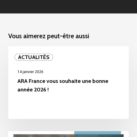
Vous aimerez peut-être aussi
ARA
ACTUALITÉS
France
vous
14 janvier 2026
souhaite
ARA France vous souhaite une bonne
année 2026 !
une
bonne
année
2026
!
Nouvelle