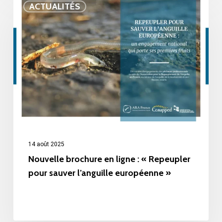
ACTUALITÉS
brochure
en
ligne
:
« Repeupler
pour
sauver
l’anguille
européenne »
14 août 2025
Nouvelle brochure en ligne : « Repeupler
pour sauver l’anguille européenne »