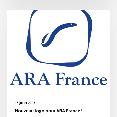
Nouveau
ACTUALITÉS
logo
pour
ARA
France
!
15 juillet 2025
Nouveau logo pour ARA France !