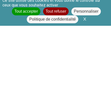
Ce site utilise des cookies et vous donne le contrôle sur
ceux que vous souhaitez activer
Tout accepter
Tout refuser
Personnaliser
X
Masquer le 
Politique de confidentialité
Association Repeuplement Anguille France
(Siège social)
134 avenue de Malakoff,
75116 Paris
Partenaires
Actualités