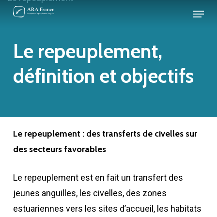
Skip
Panneau de gestion des cookies
Menu
to
Close
main
Le repeuplement,
Menu
content
définition et objectifs
Le repeuplement : des transferts de civelles sur
des secteurs favorables
Le repeuplement est en fait un transfert des
jeunes anguilles, les civelles, des zones
estuariennes vers les sites d’accueil, les habitats