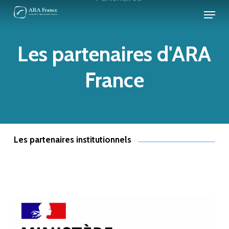
Skip
Panneau de gestion des cookies
Menu
to
Close
main
Les partenaires d'ARA
Menu
content
France
Les partenaires institutionnels